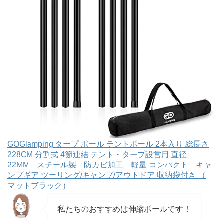
GOGlamping タープ ポール テントポール 2本入り 総長さ
228CM 分割式 4節連結 テント・タープ設営用 直径
22MM スチール製 防カビ加工 軽量 コンパクト キャ
ンプギア ツーリング/キャンプ/アウトドア 収納袋付き （
マットブラック）
私たちのおすすめは伸縮ポールです！