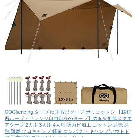
GOGlamping タープ tc 正方形タープ ポリコットン 【19箇
所ループ・アレンジ自由自在のタープ】焚き火可能スクエ
アタープ 2人用 3人用 4人用 防カビ加工 コットン 遮光 遮
熱 難燃 ソロキャンプ 軽量 コンパクト キャンプ/アウトド