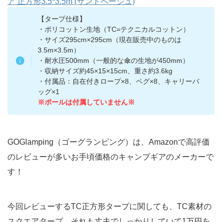
ア 正方形3.5*3.5m (サンドベージュ)
【タープ仕様】
・ポリコットン生地（TC=テクニカルコットン）
・サイズ295cm×295cm（現在販売中のものは
3.5m×3.5m）
・耐水圧500mm（一般的な傘の生地が450mm）
・収納サイズ約45×15×15cm、重さ約3.6kg
・付属品：自在付きロープ×8、ペグ×8、キャリーバ
ッグ×1
※ポールは付属していません※
GOGlamping（ゴーグランピング）は、Amazonで高評価
のレビューが多いお手頃価格のキャンプギアのメーカーで
す！
今回レビューするTC正方形タープに関しても、TC素材の
スクエアタープ、それも丈夫でしっかりしていて1万円を