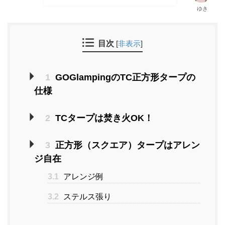
ゆき
目次
[
非表示
]
1
GOGlampingのTC正方形タープの
仕様
2
TCタープは焚き火OK！
3
正方形（スクエア）タープはアレン
ジ自在
3.1
アレンジ例
3.2
ステルス張り