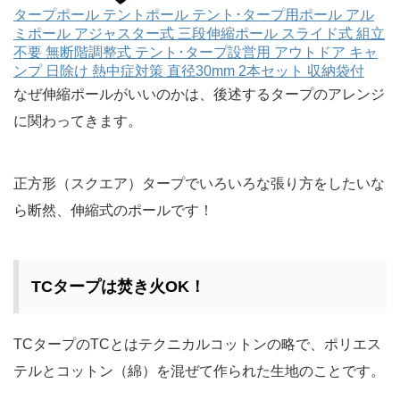
タープポール テントポール テント･タープ用ポール アル
ミポール アジャスター式 三段伸縮ポール スライド式 組立
不要 無断階調整式 テント･タープ設営用 アウトドア キャ
ンプ 日除け 熱中症対策 直径30mm 2本セット 収納袋付
なぜ伸縮ポールがいいのかは、後述するタープのアレンジ
に関わってきます。
正方形（スクエア）タープでいろいろな張り方をしたいな
ら断然、伸縮式のポールです！
TCタープは焚き火OK！
TCタープのTCとはテクニカルコットンの略で、ポリエス
テルとコットン（綿）を混ぜて作られた生地のことです。